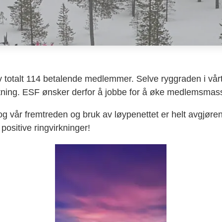
totalt 114 betalende medlemmer. Selve ryggraden i vårt f
ning. ESF ønsker derfor å jobbe for å øke medlemsmass
t og vår fremtreden og bruk av løypenettet er helt avgjør
ositive ringvirkninger!