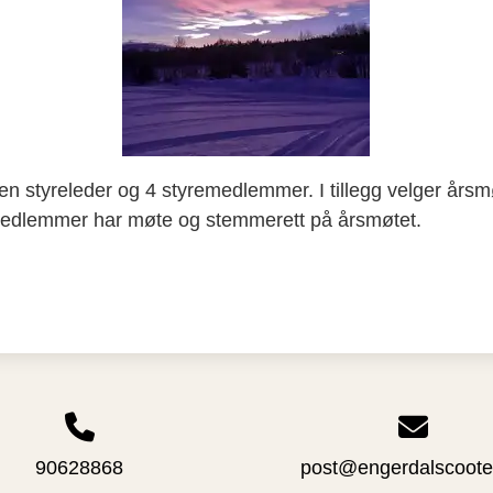
 en styreleder og 4 styremedlemmer. I tillegg velger års
medlemmer har møte og stemmerett på årsmøtet.
90628868
post@engerdalscoote